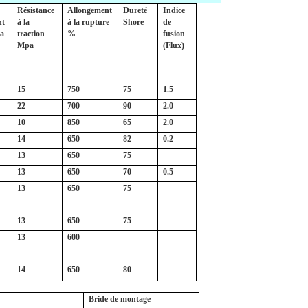
Résistance
Allongement
Dureté
Indice
nt
à la
à la rupture
Shore
de
a
traction
%
fusion
Mpa
(Flux)
15
750
75
1.5
22
700
90
2.0
10
850
65
2.0
14
650
82
0.2
13
650
75
13
650
70
0.5
13
650
75
13
650
75
13
600
14
650
80
Bride de montage