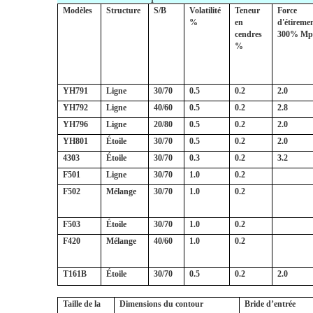
Modèles
Structure
S/B
Volatilité
Teneur
Force
%
en
d'étireme
cendres
300% Mp
%
YH791
Ligne
30/70
0.5
0.2
2.0
YH792
Ligne
40/60
0.5
0.2
2.8
YH796
Ligne
20/80
0.5
0.2
2.0
YH801
Étoile
30/70
0.5
0.2
2.0
4303
Étoile
30/70
0.3
0.2
3.2
F501
Ligne
30/70
1.0
0.2
F502
Mélange
30/70
1.0
0.2
F503
Étoile
30/70
1.0
0.2
F420
Mélange
40/60
1.0
0.2
T161B
Étoile
30/70
0.5
0.2
2.0
Taille de la
Dimensions du contour
Bride d’entrée