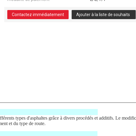
Contactez immédiatement
Ajouter à la liste de souhaits
 d’asphalte
fférents types d'asphaltes grâce à divers procédés et additifs. Le modific
ment et du type de route.
techniques