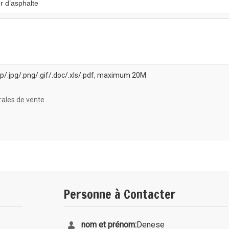
p/.jpg/.png/.gif/.doc/.xls/.pdf, maximum 20M
rales de vente
Personne à Contacter
nom et prénom:
Denese