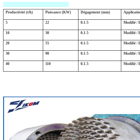
Productivité (t/h)
Puissance (KW)
Dégagement (mm)
Applicati
5
22
0.1-5
Modifié /
10
30
0.1-5
Modifié /
20
55
0.1-5
Modifié /
30
90
0.1-5
Modifié /
40
110
0.1-5
Modifié /