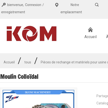
bienvenue,
Connexion
/
Notre
enregistrement
emplacement
Accueil
/
/
Accueil
tous
Pièces de rechange et matériels pour usine 
Moulin Colloïdal
Partag
Catalog