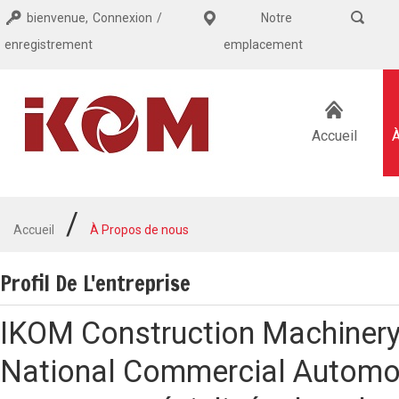
bienvenue,
Connexion
/
Notre
enregistrement
emplacement
Accueil
/
Accueil
À Propos de nous
Profil De L'entreprise
IKOM Construction Machinery
National Commercial Automo