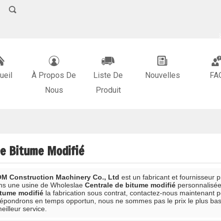
FRANÇAIS
中文
ENGLI
ueil
À Propos De
Liste De
Nouvelles
FA
Nous
Produit
De Bitume Modifié
M Construction Machinery Co., Ltd
est un fabricant et fournisseur 
ons une usine de Wholeslae
Centrale de bitume modifié
personnalisée
itume modifié
la fabrication sous contrat, contactez-nous maintenant p
épondrons en temps opportun, nous ne sommes pas le prix le plus ba
eilleur service.