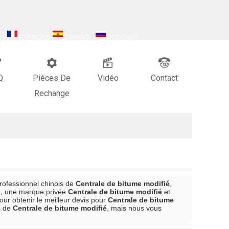
SH
FRANÇAIS
ESPAÑOL
РУССКИЙ
Q
Pièces De
Vidéo
Contact
Rechange
professionnel chinois de
Centrale de bitume modifié
,
, une marque privée
Centrale de bitume modifié
et
our obtenir le meilleur devis pour
Centrale de bitume
s de
Centrale de bitume modifié
, mais nous vous