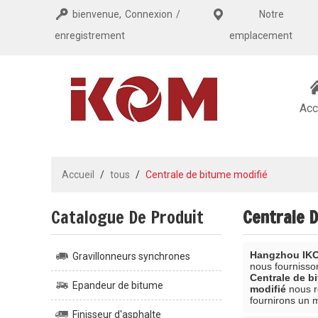
bienvenue,
Connexion
/
Notre
enregistrement
emplacement
Acc
Accueil
/
tous
/
Centrale de bitume modifié
Catalogue De Produit
Centrale 
Hangzhou IKO
Gravillonneurs synchrones
nous fourniss
Centrale de b
Epandeur de bitume
modifié
nous r
fournirons un m
Finisseur d'asphalte