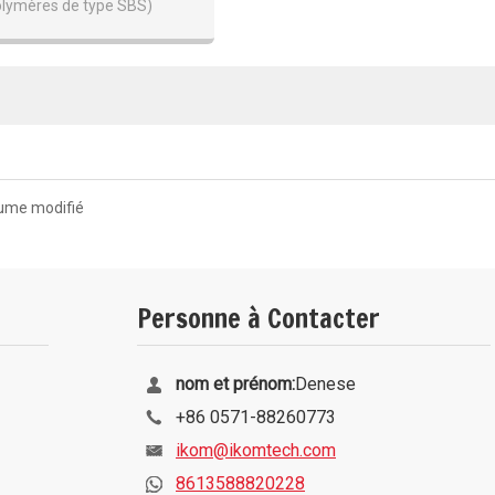
olymères de type SBS)
tume modifié
Personne à Contacter
nom et prénom:
Denese
+86 0571-88260773
ikom@ikomtech.com
8613588820228