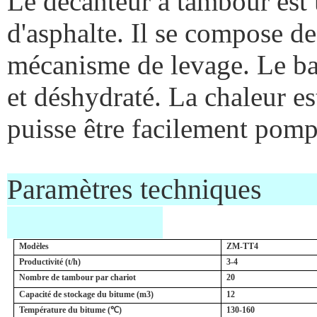
Le décanteur à tambour est 
d'asphalte. Il se compose d
mécanisme de levage. Le bas
et déshydraté. La chaleur es
puisse être facilement pom
Paramèt
Modèles
ZM-TT4
Productivité (t/h)
3-4
Nombre de tambour par chariot
20
Capacité de stockage du bitume (m3)
12
Température du bitume (℃)
130-160