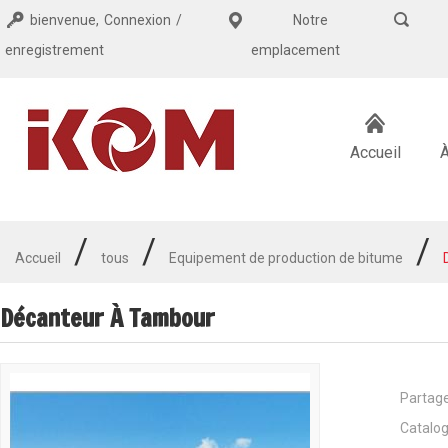
bienvenue,
Connexion
/
Notre
enregistrement
emplacement
Accueil
/
/
/
Accueil
tous
Equipement de production de bitume
Décanteur À Tambour
Partag
Catalog