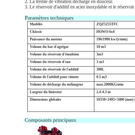
2. La trémie de vibration décharge en douceur.
3. Le réservoir d'additif en acier inoxydable et le réservo
Paramètres techniques
Modèles
ZQZ5255TFC
Châssis
HOWO 6x4
Puissance du moteur
196/1900 kw/(r/min)
Volume du bac d'agrégat
10 m3
Volume du réservoir d'émulsion
3m3
Volume du réservoir d'eau
3 m3
Volume du réservoir de l'additif
300L
Volume de l'additif pour ciment
0.5 m3
Volume de décharge du mélangeur
max.2000KG/min
Largeur du finisseur
2.4-4.3 m
Dimensions globales
10350×2495×3400 (mm) 
Composants principaux