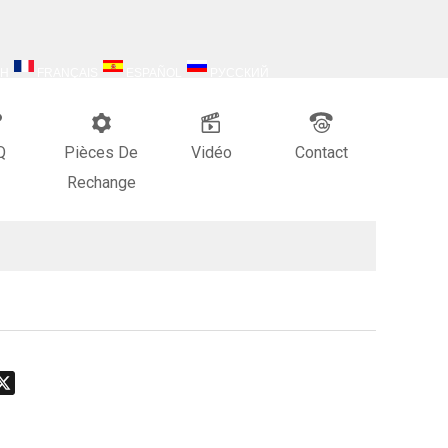
SH
FRANÇAIS
ESPAÑOL
РУССКИЙ
Q
Pièces De
Vidéo
Contact
Rechange
don
hatsApp
X