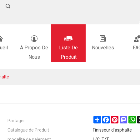
FRANÇAIS
中文
ENGLI
ueil
À Propos De
Liste De
Nouvelles
FA
Nous
Produit
halte
Partager
Share
Facebook
Pinterest
Masto
W
Catalogue de Produit
Finisseur d'asphalte
modalité de paiement
L/C, T/T