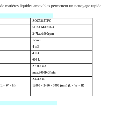
ir de matières liquides amovibles permettent un nettoyage rapide.
ZQZ5315TFC
SHACMAN 8x4
247kw/1900rpm
12 m3
4 m3
4 m3
600 L
2 × 0.5 m3
max.3000KG/min
2.4-4.3 m
(L × W × H)
12000 × 2496 × 3490 (mm) (L × W × H)