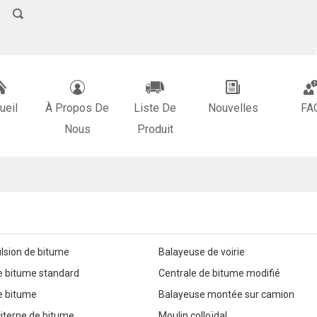
FRANÇAIS
中文
ENGLI
ueil
À Propos De
Liste De
Nouvelles
FA
Nous
Produit
lsion de bitume
Balayeuse de voirie
e bitume standard
Centrale de bitume modifié
e bitume
Balayeuse montée sur camion
iterne de bitume
Moulin colloïdal