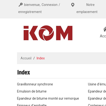
bienvenue,
Connexion
/
Notre
enregistrement
emplacement
Acc
Accueil
/
Index
Index
Gravillonneur synchrone
Usine d’ému
Emulsion de bitume
Epandeur d
Epandeur de bitume monté sur remorque
Epandeur d
Finisseur d'asphalte
Conteneur c