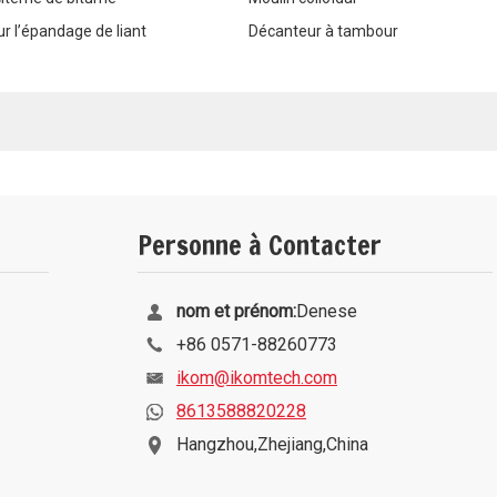
r l’épandage de liant
Décanteur à tambour
Personne à Contacter
nom et prénom:
Denese
+86 0571-88260773
ikom@ikomtech.com
8613588820228
Hangzhou,Zhejiang,China