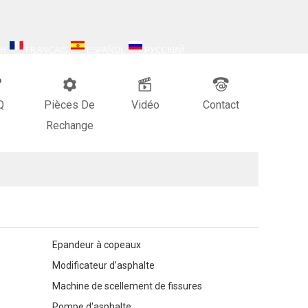
SH
FRANÇAIS
ESPAÑOL
РУССКИЙ
Q
Pièces De
Vidéo
Contact
Rechange
Epandeur à copeaux
Modificateur d’asphalte
Machine de scellement de fissures
Pompe d'asphalte